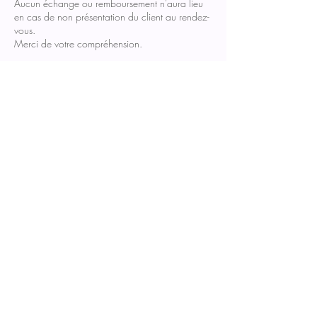
Aucun échange ou remboursement n'aura lieu
en cas de non présentation du client au rendez-
vous.
Merci de votre compréhension.
Coordonnées
59 Rue de la Chenalette, Peisey-Nancroix,
France
+ 33 (0)7 49 12 62 21
contact@yetreapeisey.com