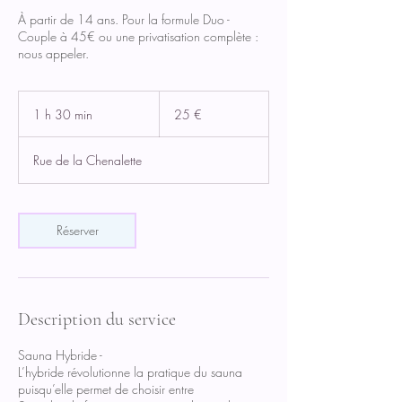
À partir de 14 ans. Pour la formule Duo -
Couple à 45€ ou une privatisation complète :
nous appeler.
25
euros
1 h 30 min
1
25 €
3
0
Rue de la Chenalette
m
i
n
Réserver
Description du service
Sauna Hybride -
L’hybride révolutionne la pratique du sauna
puisqu’elle permet de choisir entre