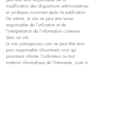
modification des dispositions administratives
et juridiques survenant après la publication.
De même, le site ne peut être tenue
responsable de l’utilisation et de
l’interprétation de l’information contenue
dans ce site.
Le site yetreapeisey.com ne peut être tenu
pour responsable d’éventuels virus qui
pourraient infecter l’ordinateur ou tout
matériel informatique de l’Internaute, suite à
une utilisation, à l’accès, ou au
téléchargement provenant de ce site.
La responsabilité du site ne peut être
engagée en cas de force majeure ou du fait
imprévisible et insurmontable d'un tiers.
ARTICLE 6 : Liens hypertextes
Des liens hypertextes peuvent être présents
sur le site. L’Utilisateur est informé qu’en
cliquant sur ces liens, il sortira du site
yetreapeisey.com. Ce dernier n’a pas de