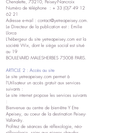
Chenalette, 73210, Peisey-Nancroix
Numéro de téléphone : +
33 (0)7 49 12
62 21
Adresse e-mail :
contact@yetreapeisey.com
.
Le Directeur de la publication est : Emilie
Llorca
L'hébergeur du site yetreapeisey.com est la
société Wix, dont le siège social est situé
au 19
BOULEVARD MALESHERBES 75008 PARIS.
ARTICLE 2 : Accès au site
Le site yetreapeisey.com permet à
l'Utilisateur un accès gratuit aux services
suivants :
Le site internet propose les services suivants
:
Bienvenue au centre de bien-être Y Etre
Apeisey, au coeur de la destination Peisey-
Vallandry.
Profitez de séances de réflexologie, néo-
réflexologie, soins aux pierres chaudes,